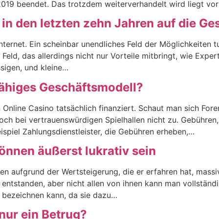
 2019 beendet. Das trotzdem weiterverhandelt wird liegt vo
in den letzten zehn Jahren auf die Ge
Internet. Ein scheinbar unendliches Feld der Möglichkeiten t
Feld, das allerdings nicht nur Vorteile mitbringt, wie Expe
ssigen, und kleine…
fähiges Geschäftsmodell?
 Online Casino tatsächlich finanziert. Schaut man sich Fore
och bei vertrauenswürdigen Spielhallen nicht zu. Gebühren, 
spiel Zahlungsdienstleister, die Gebühren erheben,…
können äußerst lukrativ sein
hren aufgrund der Wertsteigerung, die er erfahren hat, mass
 entstanden, aber nicht allen von ihnen kann man vollständig
s“ bezeichnen kann, da sie dazu…
 nur ein Betrug?