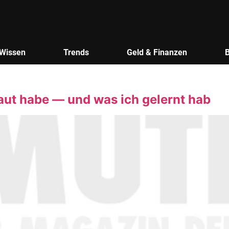
Wissen
Trends
Geld & Finanzen
ut habe — und was ich gelernt hab