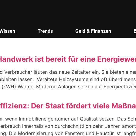
Wissen
Trends
Geld & Finanzen
andwerk ist bereit für eine Energiew
 Verbraucher läuten das neue Zeitalter ein. Sie bieten eine
leiten lassen. Veraltete Heizsysteme sind oft überdimensi
de (kWH) Wärme. Moderne Anlagen setzen auf Energieeffizie
fizienz: Der Staat fördert viele Maß
m, wenn Immobilieneigentümer auf Qualität setzen. Das Sch
rbrauch innerhalb von durchschnittlich zehn Jahren amortis
. Die Modernisierung von Fenstern und Haustür ist langfr