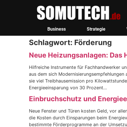
Business
Strategie
Schlagwort:
Förderung
Neue Heizungsanlagen: Das H
Hilfreiche Instrumente für Fachhandwerker und
aus dem sich Modernisierungsempfehlungen ab
sie viel Treibhausemission pro Kilowattstun
Energieeinsparung von 30 Prozent…
Einbruchschutz und Energieef
Neue Fenster und Türen kosten Geld, vor alle
die Kosten durch Einsparungen beim Energieve
bestimmte Förderprogramme an der Umsetzung